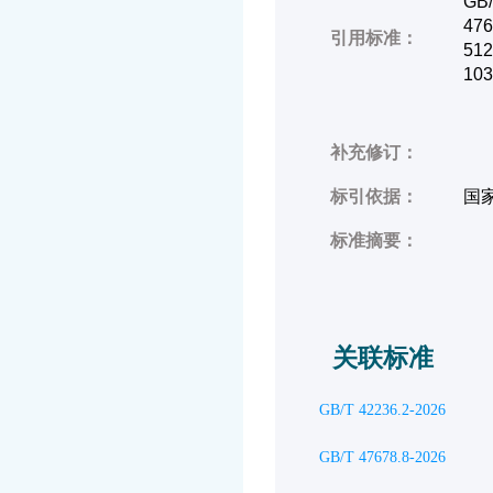
GB/
476
引用标准：
512
103
补充修订：
标引依据：
国家
标准摘要：
关联标准
GB/T 42236.2-2026
GB/T 47678.8-2026