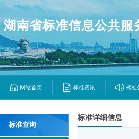
湖南省标准信息公共服
网站首页
标准资讯
标准
|
|
标准详细信息
标准查询