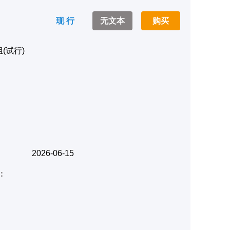
现 行
无文本
购买
(试行)
2026-06-15
：