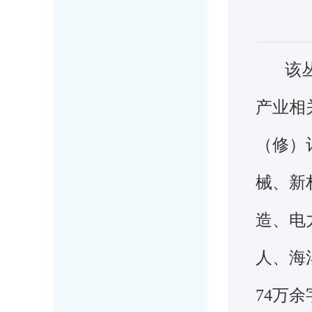
该
产业相
（修）
械、新
造、电
人、海
74
万余