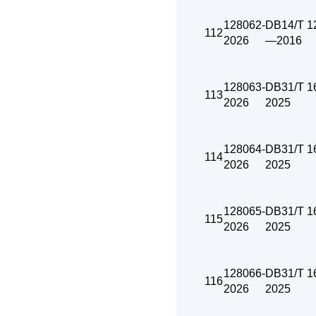
128062-
DB14/T 1
112
2026
—2016
128063-
DB31/T 1
113
2026
2025
128064-
DB31/T 1
114
2026
2025
128065-
DB31/T 1
115
2026
2025
128066-
DB31/T 1
116
2026
2025