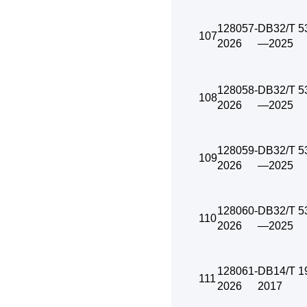
128057-
DB32/T 5
107
2026
—2025
128058-
DB32/T 5
108
2026
—2025
128059-
DB32/T 5
109
2026
—2025
128060-
DB32/T 5
110
2026
—2025
128061-
DB14/T 
111
2026
2017