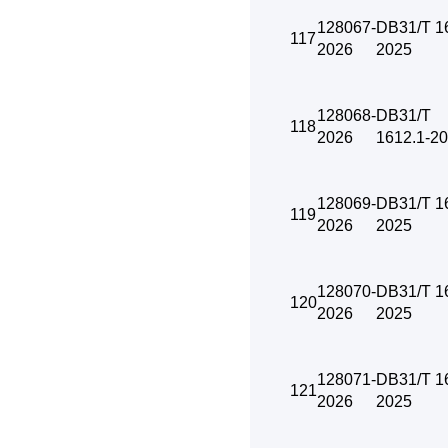
128067-
DB31/T 1
117
2026
2025
128068-
DB31/T
118
2026
1612.1-2
128069-
DB31/T 1
119
2026
2025
128070-
DB31/T 1
120
2026
2025
128071-
DB31/T 1
121
2026
2025